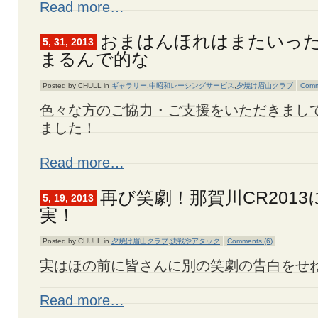
Read more…
おまはんほれはまたいっ
5, 31, 2013
まるんで的な
Posted by CHULL in
ギャラリー
,
中昭和レーシングサービス
,
夕焼け眉山クラブ
Comm
色々な方のご協力・ご支援をいただきまし
ました！
Read more…
再び笑劇！那賀川CR201
5, 19, 2013
実！
Posted by CHULL in
夕焼け眉山クラブ
,
決戦やアタック
Comments (6)
実はほの前に皆さんに別の笑劇の告白をせ
Read more…