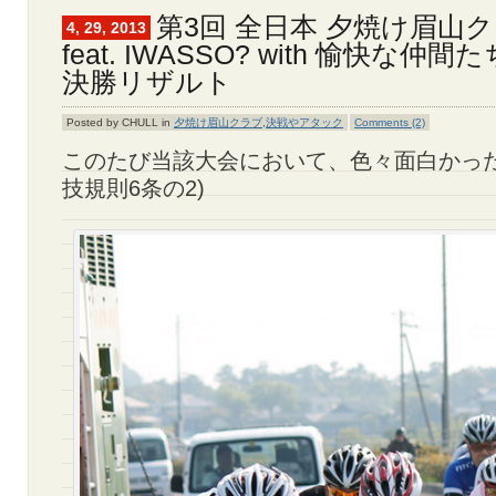
第3回 全日本 夕焼け眉山
4, 29, 2013
feat. IWASSO? with 愉快な仲
決勝リザルト
Posted by CHULL in
夕焼け眉山クラブ
,
決戦やアタック
Comments (2)
このたび当該大会において、色々面白かった
技規則6条の2)