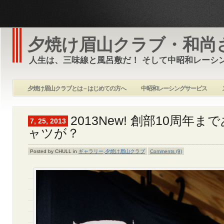
夕焼け眉山クラブ・和尚
人生は、三味線と風呂敷だ！ そして中昭和レーシ
夕焼け眉山クラブとは – はじめての方へ
中昭和レーシングサービス
2013New! 創部10周年
7, 25, 2013
ャツが？
Posted by CHULL in
ギャラリー
,
夕焼け眉山クラブ
Comments (9)