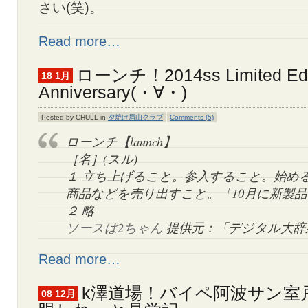
さい(笑)。
Read more…
ローンチ！2014ss Limited Edit
18 1月
Anniversary(・∀・)
Posted by CHULL in
夕焼け眉山クラブ
Comments (5)
ローンチ【launch】
［名］(スル)
１ 立ち上げること。参入すること。始め
商品などを売り出すこと。「10月に新製
２ 略
ソースは2ちゃん
提供元：「デジタル大辞
Read more…
k澤道場！バイペ阿波サン室
08 12月