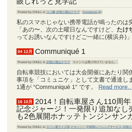
眼しれっと見学記
Posted by CHULL in
コソ練
,
夕焼け眉山クラブ
Comments (4)
私のスマホじゃない携帯電話が鳴ったのは
「あの〜、次の土曜日なんですけど、
たけ
ってお誘いなんですけどご一緒に(横浜弁)
Communiqué 1
04 12月
Posted by CHULL in
夕焼け眉山クラブ
コメントは受け付けていません。
自転車競技においては大会開催にあたり関
事項を「コミュニケ」として文書で通達し
1通が “Communiqué 1″ です。
Read more
2014！自転車屋さん110周
16 10月
記念ジャージ！一発限り追加なし
も2色展開ホナッテトンジンサン
Posted by CHULL in
スペシ屋ライズ堂
,
ナカッソ！
,
中昭和レーシングサービス
,
夕焼け