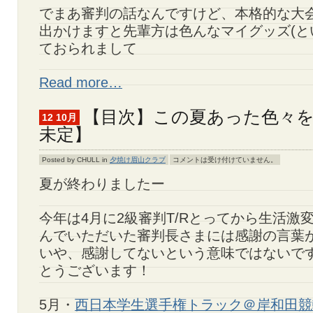
でまあ審判の話なんですけど、本格的な大
出かけますと先輩方は色んなマイグッズ(と
ておられまして
Read more…
【目次】この夏あった色々
12 10月
未定】
Posted by CHULL in
夕焼け眉山クラブ
コメントは受け付けていません。
夏が終わりましたー
今年は4月に2級審判T/Rとってから生活激
んでいただいた審判長さまには感謝の言葉
いや、感謝してないという意味ではないです
とうございます！
5月・
西日本学生選手権トラック＠岸和田競