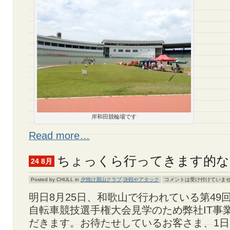
岸和田競輪場です
Read more…
ちょっくら行ってきます的な
24 8月
Posted by CHULL in
夕焼け眉山クラブ
,
決戦やアタック
コメントは受け付けていま
明日8月25日、和歌山で行われている第49
自転車競技選手権大会見学のため弊社IT事
だきます。お待たせしているお客さま、1