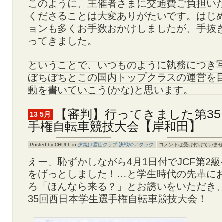
このように、主催者さまに交通費ご負担い
くださることは大変ありがたいです。はじ
ョンも多くお手数おかけしましたが、手抜
ってきました。
ということで、いつものように執務につき
ぼちぼちとこの国内トップクラスの運営を
動を書いていこう(かな)と思います。
【審判】行ってきました第3
13 5月
手権自転車競技大会【岸和田】
Posted by CHULL in
夕焼け眉山クラブ
,
決戦やアタック
コメントは受け付けていま
えー、恥ずかしながら4月1日付でJCF第2級公
をげっとしました！…と学生時代の先輩に
ろ「ほんなら来る？」とお誘いをいただき
35回西日本学生選手権自転車競技大会！