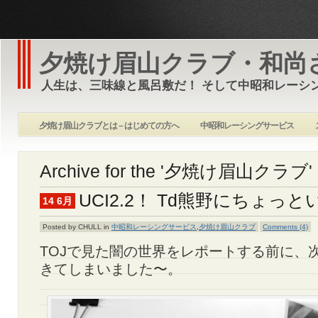
夕焼け眉山クラブ・和尚
人生は、三味線と風呂敷だ！ そして中昭和レーシ
夕焼け眉山クラブとは – はじめての方へ
中昭和レーシングサービス
Archive for the '夕焼け眉山クラブ' 
UCI2.2！ Td熊野にちょっ
14 6月
Posted by CHULL in
中昭和レーシングサービス
,
夕焼け眉山クラブ
Comments (4)
TOJで見た闇の世界をレポートする前に、
きてしまいました〜。