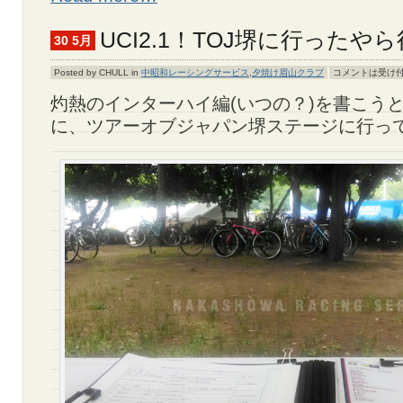
UCI2.1！TOJ堺に行ったや
30 5月
Posted by CHULL in
中昭和レーシングサービス
,
夕焼け眉山クラブ
コメントは受け
灼熱のインターハイ編(いつの？)を書こう
に、ツアーオブジャパン堺ステージに行っ