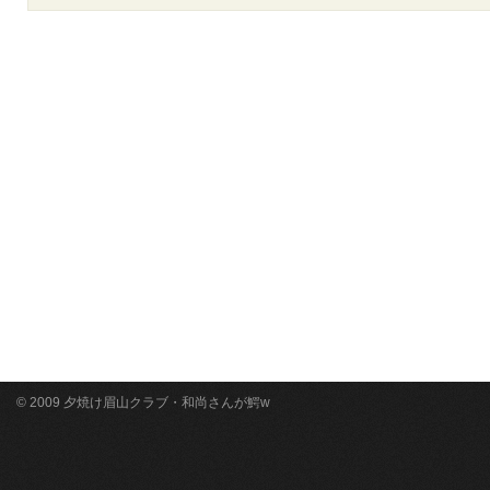
© 2009 夕焼け眉山クラブ・和尚さんが鰐w