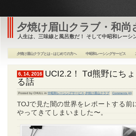
夕焼け眉山クラブ・和尚
人生は、三味線と風呂敷だ！ そして中昭和レーシ
夕焼け眉山クラブとは – はじめての方へ
中昭和レーシングサービス
UCI2.2！ Td熊野に
6, 14, 2016
る話
Posted by CHULL in
中昭和レーシングサービス
,
夕焼け眉山クラブ
Comments (4)
TOJで見た闇の世界をレポートする前
やってきてしまいました〜。