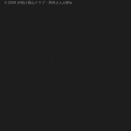
© 2009 夕焼け眉山クラブ・和尚さんが鰐w