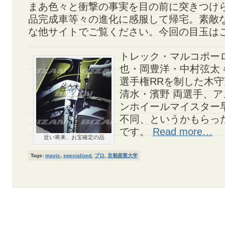
まあ色々と衝撃の事実を目の前に突きつけ
品完成車等々の進化に感服して帰宅。素敵
な他サイトでご覧ください。今回の目玉は
トレック・マルコポー
也・岡豊洋・中村弦太 
選手権RRを制した木
清水・濱野 両選手、
ンホイールマイスター
不同、というかもらっ
です。
Read more…
近い将来、お宝確定の品
Tags:
mavic
,
specialized
,
プロ
,
京都産業大学