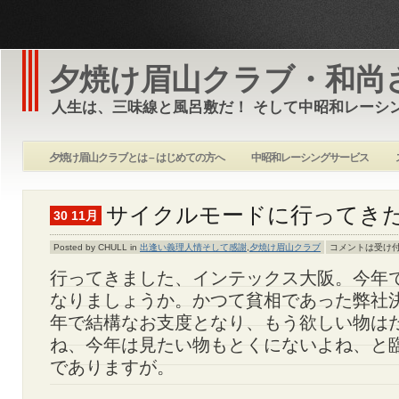
夕焼け眉山クラブ・和尚
人生は、三味線と風呂敷だ！ そして中昭和レーシ
夕焼け眉山クラブとは – はじめての方へ
中昭和レーシングサービス
サイクルモードに行ってき
30 11月
Posted by CHULL in
出逢い義理人情そして感謝
,
夕焼け眉山クラブ
コメントは受け
行ってきました、インテックス大阪。今年
なりましょうか。かつて貧相であった弊社
年で結構なお支度となり、もう欲しい物は
ね、今年は見たい物もとくにないよね、と
でありますが。