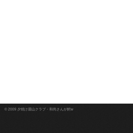
© 2009 夕焼け眉山クラブ・和尚さんが鰐w