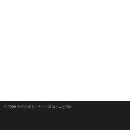
© 2009 夕焼け眉山クラブ・和尚さんが鰐w