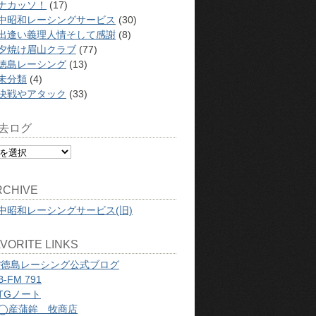
ナカッソ！
(17)
中昭和レーシングサービス
(30)
出逢い義理人情そして感謝
(8)
夕焼け眉山クラブ
(77)
徳島レーシング
(13)
未分類
(4)
決戦やアタック
(33)
去ログ
RCHIVE
中昭和レーシングサービス(旧)
VORITE LINKS
*徳島レーシング公式ブログ
B-FM 791
TGノート
◯産蒲鉾 牧商店