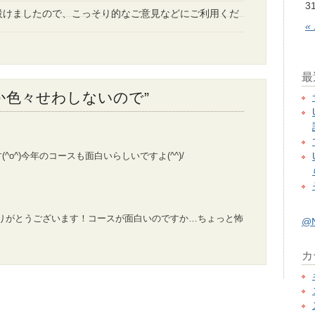
3
設けましたので、こっそり的なご意見などにご利用くだ
«
最
 “なんか色々せわしないので”
(^o^)今年のコースも面白いらしいですよ(^^)/
りがとうございます！コースが面白いのですか…ちょっと怖
@
カ