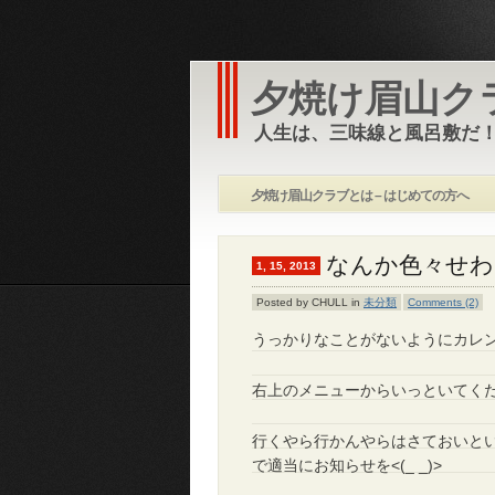
夕焼け眉山ク
人生は、三味線と風呂敷だ！
夕焼け眉山クラブとは – はじめての方へ
なんか色々せわ
1, 15, 2013
Posted by CHULL in
未分類
Comments (2)
うっかりなことがないようにカレ
右上のメニューからいっといてく
行くやら行かんやらはさておいと
で適当にお知らせを<(_ _)>