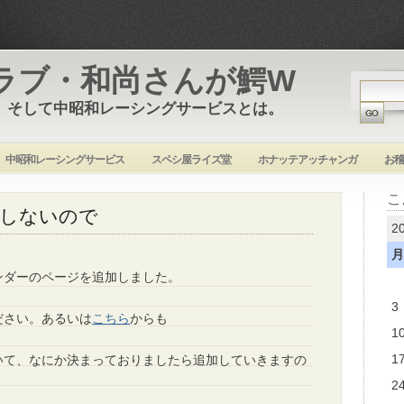
ラブ・和尚さんが鰐W
 そして中昭和レーシングサービスとは。
中昭和レーシングサービス
スペシ屋ライズ堂
ホナッテアッチャンガ
お稽
こ
しないので
2
月
ンダーのページを追加しました。
3
ださい。あるいは
こちら
からも
1
1
いて、なにか決まっておりましたら追加していきますの
2