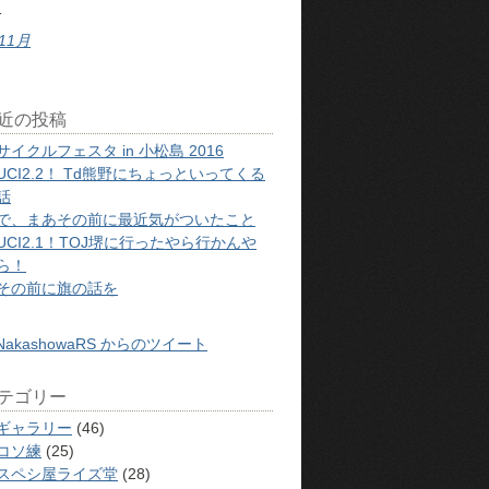
1
 11月
近の投稿
サイクルフェスタ in 小松島 2016
UCI2.2！ Td熊野にちょっといってくる
話
で、まあその前に最近気がついたこと
UCI2.1！TOJ堺に行ったやら行かんや
ら！
その前に旗の話を
NakashowaRS からのツイート
テゴリー
ギャラリー
(46)
コソ練
(25)
スペシ屋ライズ堂
(28)