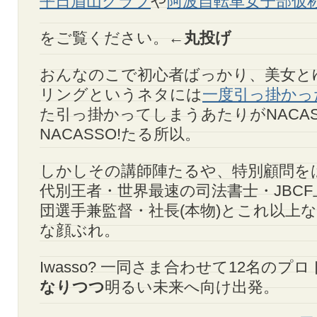
平日眉山クラブ
や
阿波自転車女子部仮
をご覧ください。←
丸投げ
おんなのこで初心者ばっかり、美女と
リングというネタには
一度引っ掛かっ
た引っ掛かってしまうあたりがNACAS
NACASSO!たる所以。
しかしその講師陣たるや、特別顧問をは
代別王者・世界最速の司法書士・JBC
団選手兼監督・社長(本物)とこれ以上
な顔ぶれ。
Iwasso? 一同さま合わせて12名のプ
なりつつ
明るい未来へ向け出発。