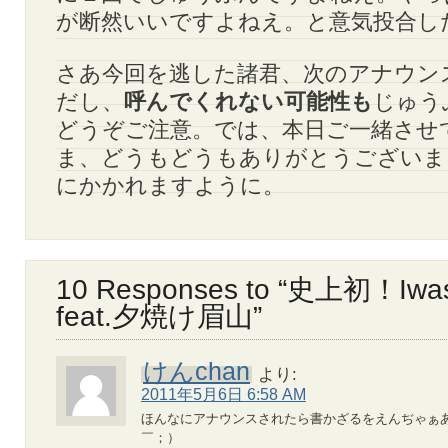
が断然いいですよねえ。と意気投合し
さあ今回を逃した諸君、次のアナウン
だし、
呼んでくれない可能性も
じゅう
どうぞご注意。では、本日ご一緒させ
ま、どうもどうもありがとうございま
にかかれますように。
10 Responses to “史上初！I
feat.夕焼け眉山”
けんchan
より:
2011年5月6日 6:58 AM
ほんなにアナウンスされたら書かざるをえんぢゃぁ
￣；）