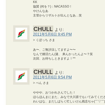
KK
協賛 (何を？)：NACASSO！
やけんなあ
主管からリザルトが出んとなあ…笑
CHULL
より:
2011年5月6日 9:45 PM
> くぼっち さま
あ〜、ご無沙汰してますよ〜〜
なんで婚活たん(違、 来んかったんよ〜？笑
次回、お待ちしときますよ！^^
CHULL
より:
2011年5月6日 9:54 PM
> ぺん さま
ややや、おつかれさんでした！
ほらほんまにまた、みなで大川原でもいてみてくだ
わいはな、まだしばらく忙しいけん残念ぢゃ(￣▽￣)