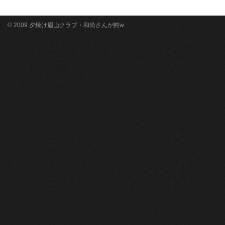
© 2009 夕焼け眉山クラブ・和尚さんが鰐w