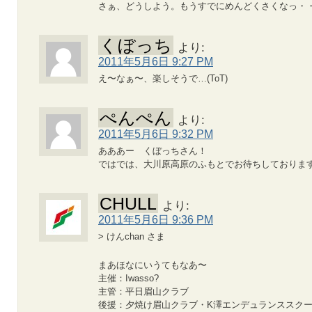
さぁ、どうしよう。もうすでにめんどくさくなっ・
くぼっち
より:
2011年5月6日 9:27 PM
え〜なぁ〜、楽しそうで…(ToT)
ぺんぺん
より:
2011年5月6日 9:32 PM
あああー くぼっちさん！
ではでは、大川原高原のふもとでお待ちしておりま
CHULL
より:
2011年5月6日 9:36 PM
> けんchan さま
まあほなにいうてもなあ〜
主催：Iwasso?
主管：平日眉山クラブ
後援：夕焼け眉山クラブ・K澤エンデュランススクー