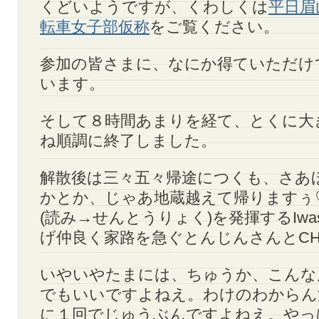
くどいようですが、くわしくは
平日眉
転車女子部仮称
をご覧ください。
参加の皆さまに、なにか得ていただけ
います。
そして８時間あまりを経て、とくに大
ね順調に終了しました。
解散後は三々五々帰途につくも、さあ
かとか、じゃあ地蔵越えて帰りますぅ
(読み→せんとうりょく)を発揮するIwas
げ仲良く家路を急ぐとんじんさんとCH
いやいやたまには、ちゅうか、こんな
でもいいですよねえ。わけのわからん
に１回でじゅうぶんですよねえ。やっ