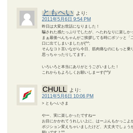
ともへい
より:
2011年5月6日 9:54 PM
昨日は大変お世話になりました！
騙された感たっぷりでしたが、へたれなりに楽しかったで
まぁ最後ぺんちゃんがご挨拶してる時にボソッと「
口に出てしまいましたが(^^;
そんなコト言いながら今日、筋肉痛なのにもっと乗
思っちゃったりしてます。
いろいろと本当にありがとうございました！
これからもよろしくお願いしまーす(^^)/
CHULL
より:
2011年5月6日 10:06 PM
> ともへいさま
やー、実に楽しかったですねー
お目にかかれてうれしい上に、はーぷんもかっこよ
ポジション変えちゃいましたけど、大丈夫でしょう
願いですよ^^