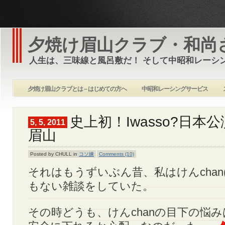
夕焼け眉山クラブ・和尚
人生は、三味線と風呂敷だ！ そして中昭和レーシ
夕焼け眉山クラブとは – はじめての方へ
中昭和レーシングサービス
史上初！Iwasso?日本公演
5, 5, 2011
眉山
Posted by CHULL in
コソ練
Comments (10)
それはもうずいぶん昔、私はけんchan
もない雑談をしていた。
その時どうも、けんchanの目下の悩み