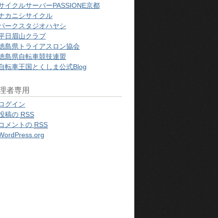
サイクルサーバーPASSIONE京都
ナカニシサイクル
パークスタジオハヤシ
平日眉山クラブ
徳島県トライアスロン協会
徳島県自転車競技連盟
自転車王国とくしま公式Blog
理者専用
ログイン
投稿の
RSS
コメントの
RSS
WordPress.org