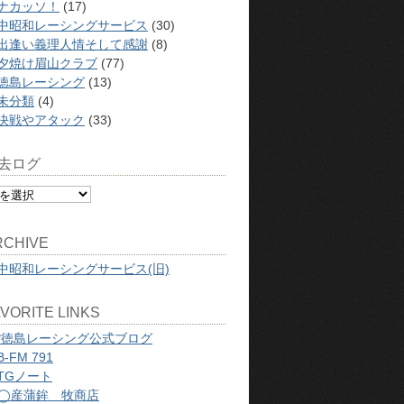
ナカッソ！
(17)
中昭和レーシングサービス
(30)
出逢い義理人情そして感謝
(8)
夕焼け眉山クラブ
(77)
徳島レーシング
(13)
未分類
(4)
決戦やアタック
(33)
去ログ
RCHIVE
中昭和レーシングサービス(旧)
VORITE LINKS
*徳島レーシング公式ブログ
B-FM 791
TGノート
◯産蒲鉾 牧商店