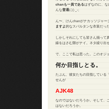
chanも一員である
はずなのに、なに
んな
普通
に(-_-;
ん〜、けんchanがナカッソジャ
ますよ
的なスパルタンな衣装だっ
しかしそれにしても皆さん揃って
線をはさむ隙がナイ。ネタ繰り出
で、ここで私は思った。このオジ
何か目指しとる。
たぶん、彼女たちの目指している「
せんが
AJK48
なのではないだろうか。そして、
はないだろうか。