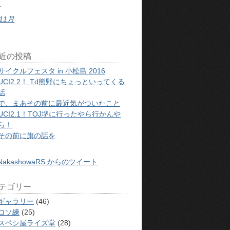
1
 11月
近の投稿
サイクルフェスタ in 小松島 2016
UCI2.2！ Td熊野にちょっといってくる
話
で、まあその前に最近気がついたこと
UCI2.1！TOJ堺に行ったやら行かんや
ら！
その前に旗の話を
NakashowaRS からのツイート
テゴリー
ギャラリー
(46)
コソ練
(25)
スペシ屋ライズ堂
(28)