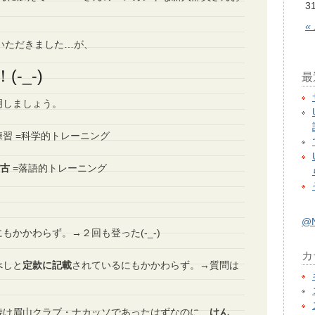
3
«
ていただきました…が、
(-_-)
最
明しましょう。
習 =科学的トレーニング
稽古
=落語的トレーニング
@
もかかわらず。→２回も登った(-_-)
カ
べしと
定款に記載
されているにもかかわらず。→質問は
焼け眉山クラブ・ナカッソであったはずなのに、
けん