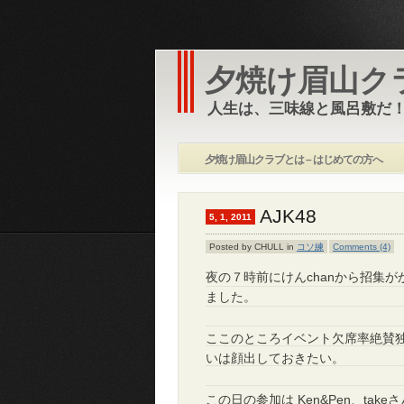
夕焼け眉山ク
人生は、三味線と風呂敷だ！
夕焼け眉山クラブとは – はじめての方へ
AJK48
5, 1, 2011
Posted by CHULL in
コソ練
Comments (4)
夜の７時前にけんchanから招集
ました。
ここのところイベント欠席率絶賛
いは顔出しておきたい。
この日の参加は Ken&Pen、tak