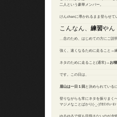
二人という豪華メンバー。
けんchanに導かれるまま登らせ
こんなん、
練習
やん！
…念のため、はじめての方にご説
強く、速くなるために走ること→練
ネタのために走ること(通常)→
お
です。この日は、
眉山は一日１回
と決められているに
登りながらも常にネタを振りまく
マジメなことばかり(-_-)ﾜｶﾗﾝﾁｭｰﾈﾝ
ゆるゆるで何も目指さないのが夕