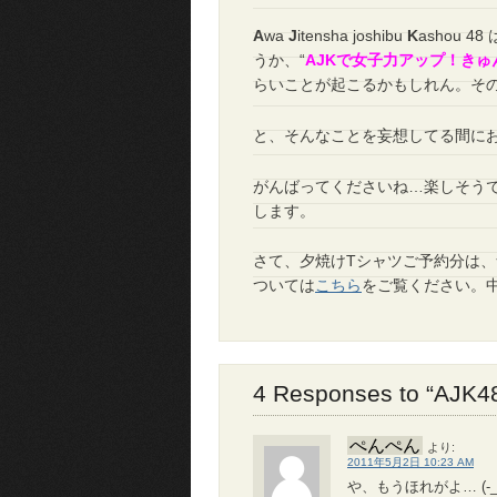
A
wa
J
itensha joshibu
K
ashou
うか、“
AJKで女子力アップ！きゅ
らいことが起こるかもしれん。そ
と、そんなことを妄想してる間に
がんばってくださいね…楽しそう
します。
さて、夕焼けTシャツご予約分は
ついては
こちら
をご覧ください。
4 Responses to “AJK4
ぺんぺん
より:
2011年5月2日 10:23 AM
や、もうほれがよ… (