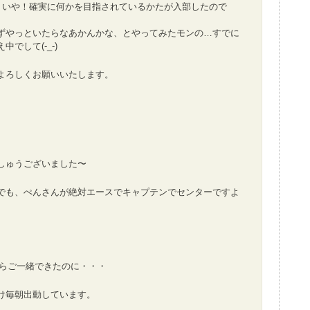
かに、いや！確実に何かを目指されているかたが入部したので
ずやっといたらなあかんかな、とやってみたモンの…すでに
でして(-_-)
よろしくお願いいたします。
しゅうございました〜
でも、ぺんさんが絶対エースでキャプテンでセンターですよ
分ならご一緒できたのに・・・
け毎朝出動しています。