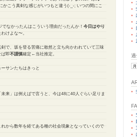
かこう真剣な感じがいつもと違う(-_-; いつの間にこ
ージでなかったんはこういう理由だったんか！
今日はやり
たわけよな〜。
真剣で、坂を登る苦痛に敢然と立ち向かわれていて三味
せば即
不謹慎
確定←当社推定。
過
ョーサンたちはきっと
A
未来」は例えばで言うと、今は48に40人ぐらい足りま
FA
これから数年を経てある種の社会現象となっていくので