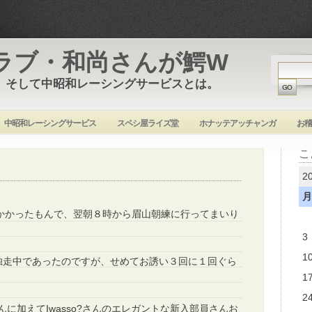
ラブ・和尚さんが鰐W
 そして中昭和レーシングサービスとは。
中昭和レーシングサービス
スペシ屋ライズ堂
ホナッテアッチャンガ
お稽
こ
2
月
がかかったもんで、翌朝８時から眉山朝練に行ってまいり
3
1
独走中であったのですが、せめてお誘い３回に１回ぐら
1
2
eさんに加えてIwasso?さんのエレガントな新入部員さんお