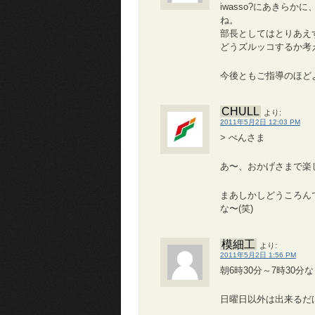
iwasso?にあきら
ね。
部長としてはとりあえ
どうズルッコするか考え中
今後ともご指導のほど
CHULL
より:
2011年5月2日 12:03 PM
> ぺんさま
あ〜、おかげさまで楽
まあしかしどうころん
な〜(笑)
模細工
より:
2011年5月2日 1:56 PM
朝6時30分～7時30
日曜日以外は出来るだ