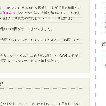
 48 はいつのまにか日本国内を席巻し、やがて世界標準とい
んきゅんっ
” などと女性誌の表紙を飾るのだ。これはえ
の時はグッズ販売の権利をスペシ屋ライズ堂にぜひ…
お別れの時間がやってまいりました。
で大変うらやましかったです。またよろしくお願いいた
管
、ナカニシサイクルさんで絶賛お渡し中。GW中の営業に
中昭和レーシングサービスは年中無休です。
8”
-_-) いやいや、ホンマ、ほれがですね。なにも目指してない