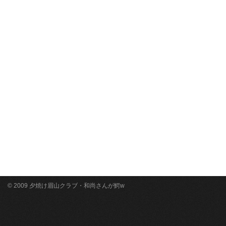
© 2009 夕焼け眉山クラブ・和尚さんが鰐w