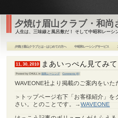
夕焼け眉山クラブ・和尚
人生は、三味線と風呂敷だ！ そして中昭和レーシ
夕焼け眉山クラブとは – はじめての方へ
中昭和レーシングサービス
まあいっぺん見てみて
11, 30, 2010
Posted by CHULL in
徳島レーシング
Comments (6)
WAVEONE社より掲載のご案内をい
＞トップページ右下「お客様紹介」を
さい。とのことです。→
WAVEONE
けっこう記事のボリュームがもらえる