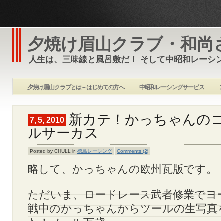
夕焼け眉山クラブ・和尚
人生は、三味線と風呂敷だ！ そして中昭和レーシ
夕焼け眉山クラブとは – はじめての方へ
中昭和レーシングサービス
新カテ！かっちゃんの
7, 5, 2010
ルサーカス
Posted by CHULL in
徳島レーシング
Comments (2)
略して、かっちゃんの欧州瓦版です。
ただいま、ロードレース武者修業でヨ
戦中のかっちゃんからツールの生写真