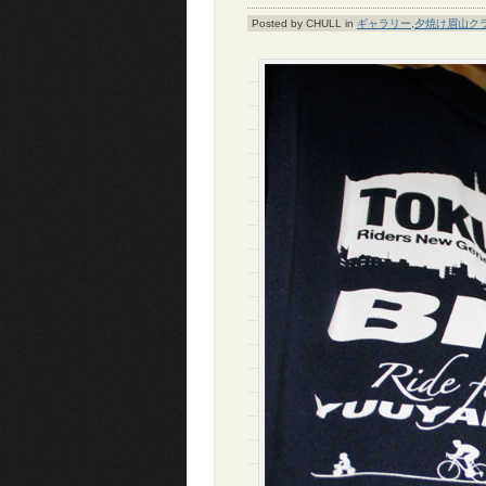
Posted by CHULL in
ギャラリー
,
夕焼け眉山ク