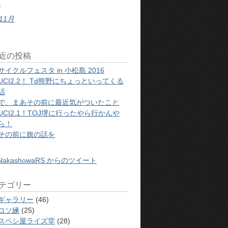
1
 11月
近の投稿
サイクルフェスタ in 小松島 2016
UCI2.2！ Td熊野にちょっといってくる
話
で、まあその前に最近気がついたこと
UCI2.1！TOJ堺に行ったやら行かんや
ら！
その前に旗の話を
NakashowaRS からのツイート
テゴリー
ギャラリー
(46)
コソ練
(25)
スペシ屋ライズ堂
(28)