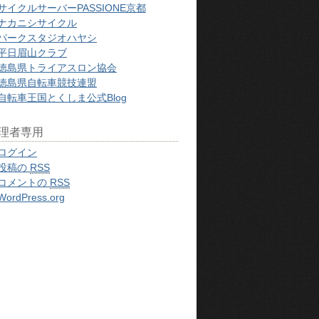
サイクルサーバーPASSIONE京都
ナカニシサイクル
パークスタジオハヤシ
平日眉山クラブ
徳島県トライアスロン協会
徳島県自転車競技連盟
自転車王国とくしま公式Blog
理者専用
ログイン
投稿の
RSS
コメントの
RSS
WordPress.org