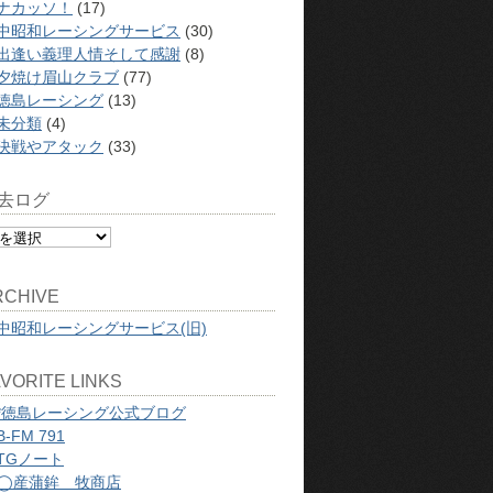
ナカッソ！
(17)
中昭和レーシングサービス
(30)
出逢い義理人情そして感謝
(8)
夕焼け眉山クラブ
(77)
徳島レーシング
(13)
未分類
(4)
決戦やアタック
(33)
去ログ
RCHIVE
中昭和レーシングサービス(旧)
VORITE LINKS
*徳島レーシング公式ブログ
B-FM 791
TGノート
◯産蒲鉾 牧商店