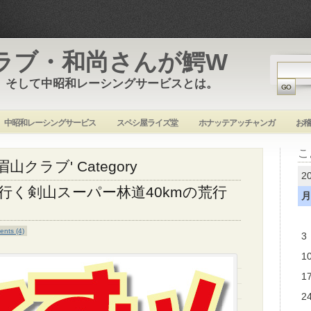
ラブ・和尚さんが鰐W
 そして中昭和レーシングサービスとは。
中昭和レーシングサービス
スペシ屋ライズ堂
ホナッテアッチャンガ
お稽
こ
焼け眉山クラブ' Category
2
行く剣山スーパー林道40kmの荒行
月
nts (4)
3
1
1
2