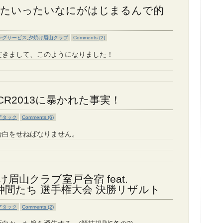
たいったいなにがはじまるんで的
ングサービス
,
夕焼け眉山クラブ
Comments (2)
だきまして、このようになりました！
R2013に暴かれた事実！
アタック
Comments (6)
告白をせねばなりません。
け眉山クラブ室戸合宿 feat.
愉快な仲間たち 選手権大会 決勝リザルト
アタック
Comments (2)