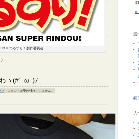
3
«
最
2013 © つるすり！製作委員会
)
(#`･ω･)ﾉ
ラブ
コメントは受け付けていません。
@
カ