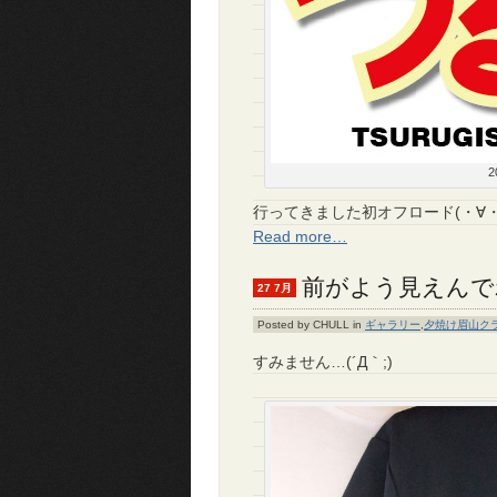
行ってきました初オフロード(・∀・
Read more…
前がよう見えんでわヽ
27 7月
Posted by CHULL in
ギャラリー
,
夕焼け眉山ク
すみません…(´Д｀;)