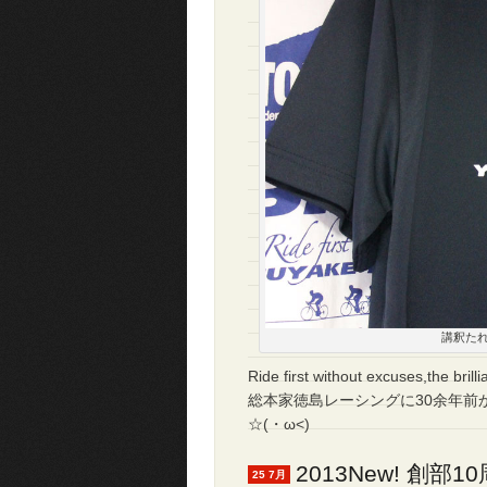
講釈た
Ride first without excuses,the brilli
総本家徳島レーシングに30余年前
☆(・ω<)
2013New! 創
25 7月