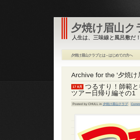
夕焼け眉山ク
人生は、三味線と風呂敷だ！
夕焼け眉山クラブとは – はじめての方へ
Archive for the '夕
つるすり！師範と
17 8月
ツアー日帰り編その1
Posted by CHULL in
夕焼け眉山クラブ
Comme