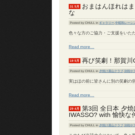
おまはんほれはま
31 5月
な
Posted by CHULL in
ギャラリー
,
中昭和レーシ
色々な方のご協力・ご支援をいた
Read more…
再び笑劇！那賀川C
19 5月
Posted by CHULL in
夕焼け眉山クラブ
,
決戦や
実はほの前に皆さんに別の笑劇の
Read more…
第3回 全日本 夕焼
29 4月
IWASSO? with 
Posted by CHULL in
夕焼け眉山クラブ
,
決戦や