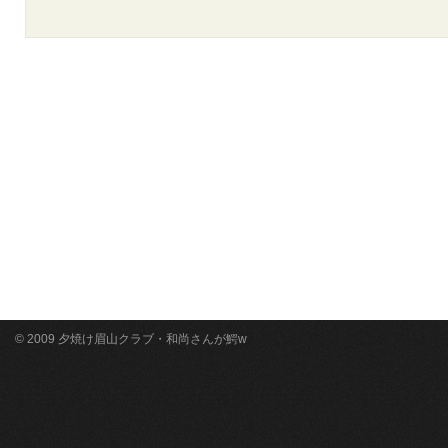
© 2009 夕焼け眉山クラブ・和尚さんが鰐w