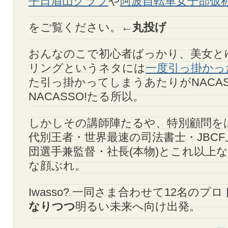
平日眉山クラブ
や
阿波自転車女子部仮
をご覧ください。←
丸投げ
おんなのこで初心者ばっかり、美女と
リングというネタには
一度引っ掛かっ
た引っ掛かってしまうあたりがNACAS
NACASSO!たる所以。
しかしその講師陣たるや、特別顧問をは
代別王者・世界最速の司法書士・JBC
団選手兼監督・社長(本物)とこれ以上
な顔ぶれ。
Iwasso? 一同さま合わせて12名のプ
なりつつ
明るい未来へ向け出発。