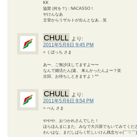
KK
協賛 (何を？)：NACASSO！
やけんなあ
主管からリザルトが出んとなあ…笑
CHULL
より:
2011年5月6日 9:45 PM
> くぼっち さま
あ〜、ご無沙汰してますよ〜〜
なんで婚活たん(違、 来んかったんよ〜？笑
次回、お待ちしときますよ！^^
CHULL
より:
2011年5月6日 9:54 PM
> ぺん さま
ややや、おつかれさんでした！
ほらほんまにまた、みなで大川原でもいてみてくだ
わいはな、まだしばらく忙しいけん残念ぢゃ(￣▽￣)