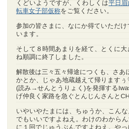
くどいようですが、くわしくは
平日眉
転車女子部仮称
をご覧ください。
参加の皆さまに、なにか得ていただけ
います。
そして８時間あまりを経て、とくに大
ね順調に終了しました。
解散後は三々五々帰途につくも、さあ
かとか、じゃあ地蔵越えて帰りますぅ
(読み→せんとうりょく)を発揮するIwas
げ仲良く家路を急ぐとんじんさんとCH
いやいやたまには、ちゅうか、こんな
でもいいですよねえ。わけのわからん
に１回でじゅうぶんですよねえ。やっ