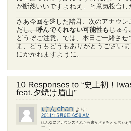
が断然いいですよねえ。と意気投合し
さあ今回を逃した諸君、次のアナウン
だし、
呼んでくれない可能性も
じゅう
どうぞご注意。では、本日ご一緒させ
ま、どうもどうもありがとうございま
にかかれますように。
10 Responses to “史上初！I
feat.夕焼け眉山”
けんchan
より:
2011年5月6日 6:58 AM
ほんなにアナウンスされたら書かざるをえんぢゃぁ
￣；）