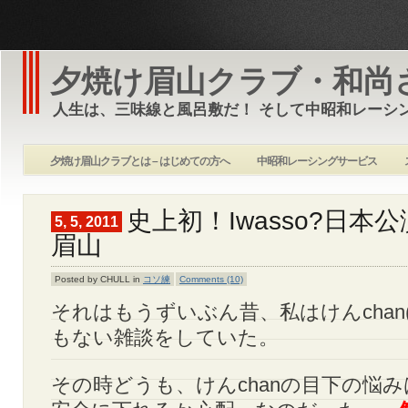
夕焼け眉山クラブ・和尚
人生は、三味線と風呂敷だ！ そして中昭和レーシ
夕焼け眉山クラブとは – はじめての方へ
中昭和レーシングサービス
史上初！Iwasso?日本公演
5, 5, 2011
眉山
Posted by CHULL in
コソ練
Comments (10)
それはもうずいぶん昔、私はけんchan
もない雑談をしていた。
その時どうも、けんchanの目下の悩み