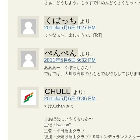
さぁ、どうしよう。もうすでにめんどくさくなっ・
くぼっち
より:
2011年5月6日 9:27 PM
え〜なぁ〜、楽しそうで…(ToT)
ぺんぺん
より:
2011年5月6日 9:32 PM
あああー くぼっちさん！
ではでは、大川原高原のふもとでお待ちしておりま
CHULL
より:
2011年5月6日 9:36 PM
> けんchan さま
まあほなにいうてもなあ〜
主催：Iwasso?
主管：平日眉山クラブ
後援：夕焼け眉山クラブ・K澤エンデュランススクー