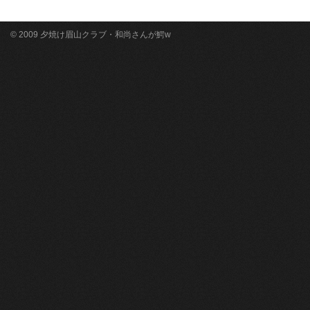
© 2009 夕焼け眉山クラブ・和尚さんが鰐w