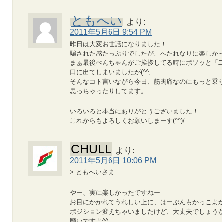
ともへい
より:
2011年5月6日 9:54 PM
昨日は大変お世話になりました！
騙された感たっぷりでしたが、へたれなりに楽しかったで
まぁ最後ぺんちゃんがご挨拶してる時にボソッと「
口に出てしまいましたが(^^;
そんなコト言いながら今日、筋肉痛なのにもっと乗
思っちゃったりしてます。
いろいろと本当にありがとうございました！
これからもよろしくお願いしまーす(^^)/
CHULL
より:
2011年5月6日 10:06 PM
> ともへいさま
やー、実に楽しかったですねー
お目にかかれてうれしい上に、はーぷんもかっこよ
ポジション変えちゃいましたけど、大丈夫でしょう
願いですよ^^